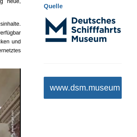
g neue,
Quelle
inhalte.
verfügbar
ecken und
rnetztes
www.dsm.museum